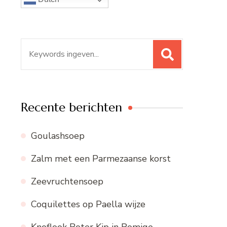
Zoeken
naar:
Recente berichten
Goulashsoep
Zalm met een Parmezaanse korst
Zeevruchtensoep
Coquilettes op Paella wijze
Knoflook Boter Kip in Romige