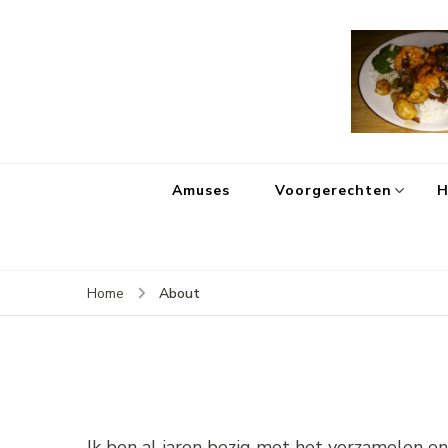
Amuses
Voorgerechten
H
About
Home
Ik ben al jaren bezig met het verzamelen e