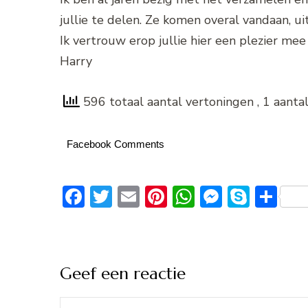
jullie te delen. Ze komen overal vandaan, uit
Ik vertrouw erop jullie hier een plezier mee
Harry
596 totaal aantal vertoningen
, 1 aant
Facebook Comments
Facebook
Twitter
Email
Pinterest
WhatsApp
Messeng
Skype
De
Geef een reactie