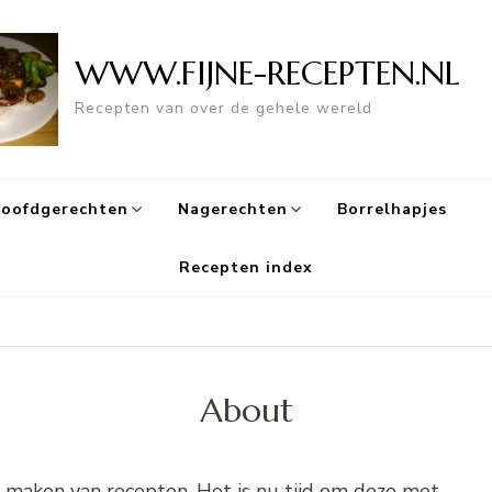
WWW.FIJNE-RECEPTEN.NL
Recepten van over de gehele wereld
oofdgerechten
Nagerechten
Borrelhapjes
Recepten index
About
n maken van recepten. Het is nu tijd om deze met