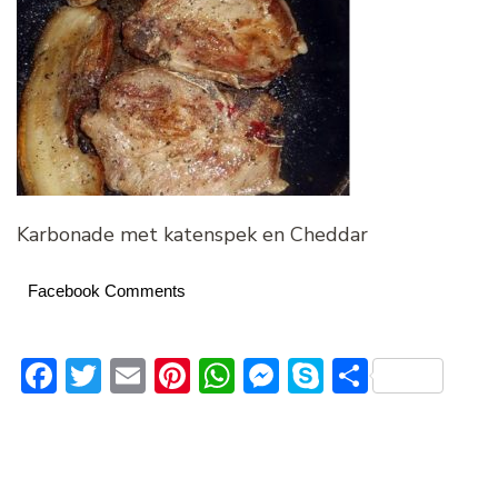
Karbonade met katenspek en Cheddar
Facebook Comments
Facebook
Twitter
Email
Pinterest
WhatsApp
Messenger
Skype
Delen