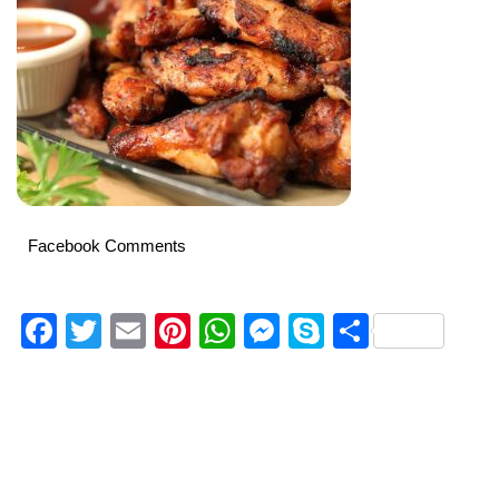
Facebook Comments
Facebook
Twitter
Email
Pinterest
WhatsApp
Messenger
Skype
Delen