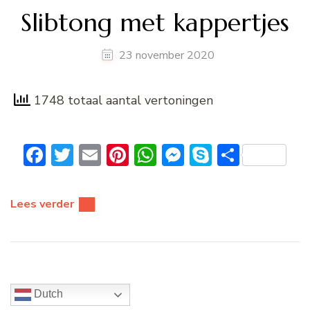
Slibtong met kappertjes
23 november 2020
1748 totaal aantal vertoningen
Facebook
Twitter
Email
Pinterest
WhatsApp
Messenger
Skype
Delen
Lees verder
Dutch