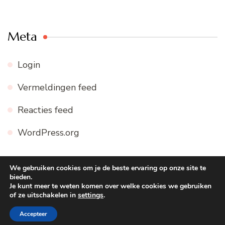
Meta
Login
Vermeldingen feed
Reacties feed
WordPress.org
We gebruiken cookies om je de beste ervaring op onze site te
bieden.
© Copyright 2026
WWW.FIJNE-RECEPTEN.NL
. Alle
Je kunt meer te weten komen over welke cookies we gebruiken
of ze uitschakelen in
settings
.
rechten voorbehouden.
Blossom Recipe | Ontwikkeld door
Blossom Themes
. Mogelijk gemaakt door
WordPress
.
Accepteer