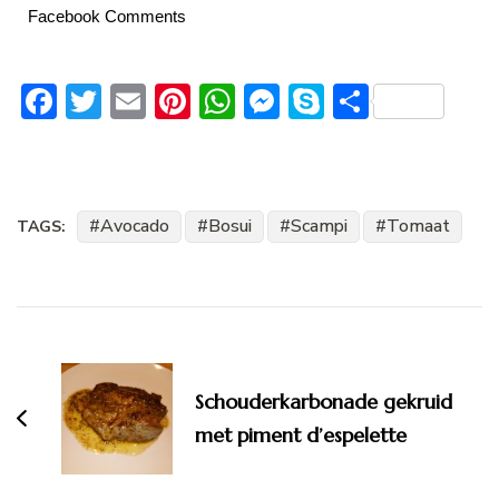
Facebook Comments
Facebook
Twitter
Email
Pinterest
WhatsApp
Messenger
Skype
Delen
Avocado
Bosui
Scampi
Tomaat
TAGS:
Bericht
navigatie
Schouderkarbonade gekruid
met piment d’espelette