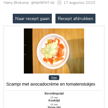
geüpdatet op
Harry Bloksma
17 augustus 2020
Naar recept gaan
Recept afdrukken
Print
Scampi met avocadocrème en tomatenstukjes
Bereidingstijd
15
min
Kooktijd
10
min
Totale tijd