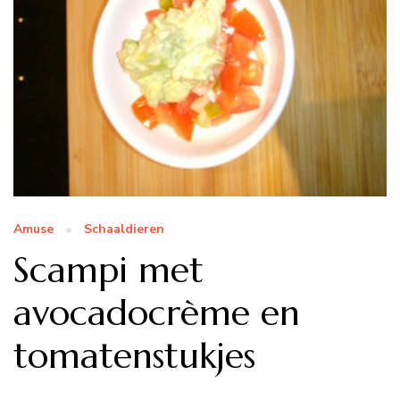
Amuse
Schaaldieren
Scampi met
avocadocrème en
tomatenstukjes