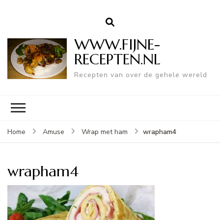
WWW.FIJNE-
RECEPTEN.NL
Recepten van over de gehele wereld
wrapham4
Home
Amuse
Wrap met ham
wrapham4