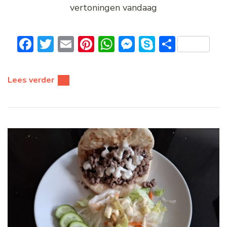
vertoningen vandaag
Facebook
Twitter
Email
Pinterest
WhatsApp
Messenger
Skype
Delen
Lees verder