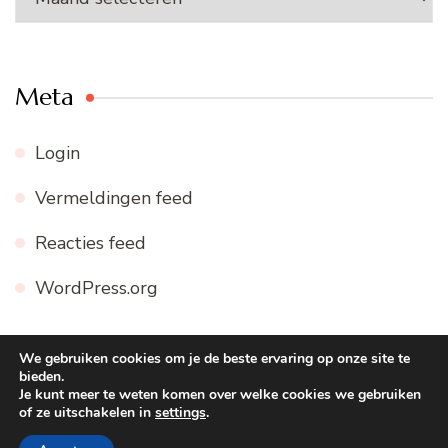
Meta
Login
Vermeldingen feed
Reacties feed
WordPress.org
We gebruiken cookies om je de beste ervaring op onze site te
bieden.
© Copyright 2026
WWW.FIJNE-RECEPTEN.NL
. Alle
Je kunt meer te weten komen over welke cookies we gebruiken
of ze uitschakelen in
settings
.
rechten voorbehouden.
Blossom Recipe | Ontwikkeld door