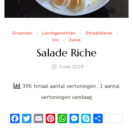
Groenten
Lunchgerechten
Schaaldieren
Vis
Zuivel
Salade Riche
3 mei 2025
396 totaal aantal vertoningen
, 1 aantal
vertoningen vandaag
Facebook
Twitter
Email
Pinterest
WhatsApp
Messenger
Skype
Delen