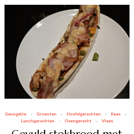
Gevogelte
Groenten
Hoofdgerechten
Kaas
Lunchgerechten
Ovengerecht
Vlees
Gevuld stokbrood met