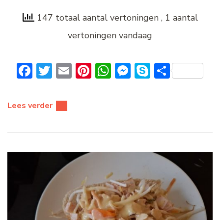
147 totaal aantal vertoningen
, 1 aantal
vertoningen vandaag
Facebook
Twitter
Email
Pinterest
WhatsApp
Messenger
Skype
Delen
Lees verder