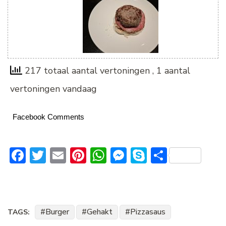
217 totaal aantal vertoningen
, 1 aantal
vertoningen vandaag
Facebook Comments
Facebook
Twitter
Email
Pinterest
WhatsApp
Messenger
Skype
Delen
Burger
Gehakt
Pizzasaus
TAGS: