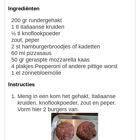
Ingrediënten
200
gr
rundergehakt
1
tl
Italiaanse kruiden
½
tl
knoflookpoeder
zout, peper
2
st
hamburgerbroodjes of kadetten
60
ml
pizzasaus
50
gr
geraspte mozzarella kaas
4
plakjes
Pepperoni of andere pittige worst
1
el
zonnebloemolie
Instructies
Meng in een kom het gehakt, Italiaanse
kruiden, knoflookpoeder, zout en peper.
Vorm hier 2 burgers van.