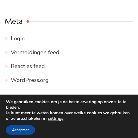
Meta
Login
Vermeldingen feed
Reacties feed
WordPress.org
We gebruiken cookies om je de beste ervaring op onze site te
bieden.
© Copyright 2026
WWW.FIJNE-RECEPTEN.NL
. Alle
Je kunt meer te weten komen over welke cookies we gebruiken
of ze uitschakelen in
settings
.
rechten voorbehouden.
Blossom Recipe | Ontwikkeld door
Blossom Themes
. Mogelijk gemaakt door
WordPress
.
Accepteer