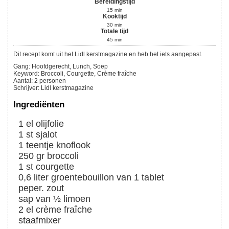
Bereidingstijd
15
min
Kooktijd
30
min
Totale tijd
45
min
Dit recept komt uit het Lidl kerstmagazine en heb het iets aangepast.
Gang:
Hoofdgerecht, Lunch, Soep
Keyword:
Broccoli, Courgette, Crème fraîche
Aantal
:
2
personen
Schrijver
:
Lidl kerstmagazine
Ingrediënten
1
el
olijfolie
1
st
sjalot
1
teentje
knoflook
250
gr
broccoli
1
st
courgette
0,6
liter
groentebouillon van 1 tablet
peper. zout
sap van ½ limoen
2
el
crème fraîche
staafmixer