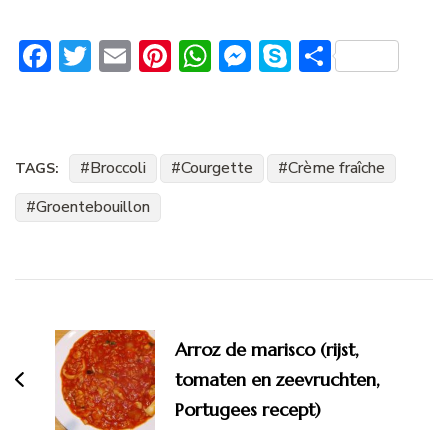
Facebook
Twitter
Email
Pinterest
WhatsApp
Messenger
Skype
Delen
Broccoli
Courgette
Crème fraîche
TAGS:
Groentebouillon
Bericht
navigatie
Arroz de marisco (rijst,
tomaten en zeevruchten,
Portugees recept)