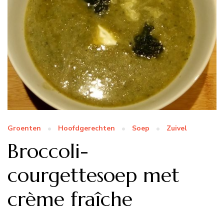
Groenten
Hoofdgerechten
Soep
Zuivel
Broccoli-
courgettesoep met
crème fraîche