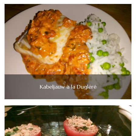
Kabeljauw à la Dugléré