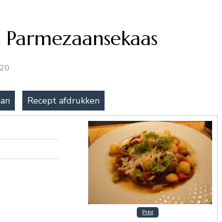
t Parmezaansekaas
020
aan
Recept afdrukken
Print