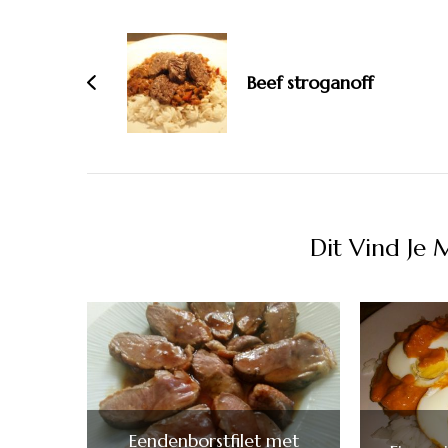
Bericht
navigatie
Beef stroganoff
Dit Vind Je 
Eendenborstfilet met