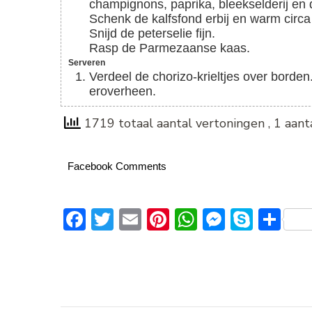
champignons, paprika, bleekselderij en d
Schenk de kalfsfond erbij en warm circ
Snijd de peterselie fijn.
Rasp de Parmezaanse kaas.
Serveren
Verdeel de chorizo-krieltjes over borde
eroverheen.
1719 totaal aantal vertoningen
, 1 aan
Facebook Comments
Facebook
Twitter
Email
Pinterest
WhatsApp
Messeng
Skype
De