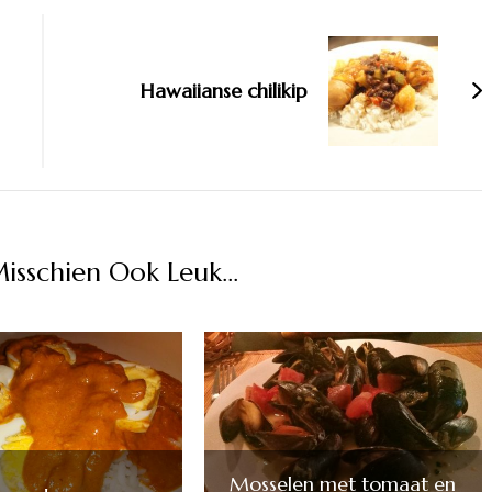
Hawaiianse chilikip
Misschien Ook Leuk...
Mosselen met tomaat en