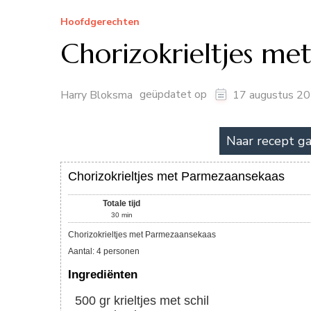
Hoofdgerechten
Chorizokrieltjes me
geüpdatet op
Harry Bloksma
17 augustus 2
Naar recept g
Chorizokrieltjes met Parmezaansekaas
Totale tijd
30
min
Chorizokrieltjes met Parmezaansekaas
Aantal
:
4
personen
Ingrediënten
500
gr
krieltjes met schil