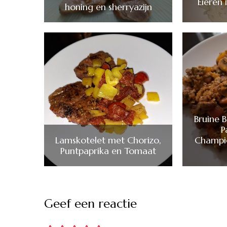
Eieren 
honing en sherryazijn
Bruine 
P
Lamskotelet met Chorizo,
Champi
Puntpaprika en Tomaat
Geef een reactie