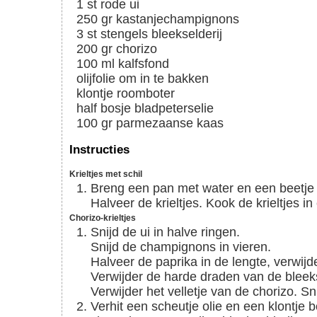
1
st
rode ui
250
gr
kastanjechampignons
3
st
stengels bleekselderij
200
gr
chorizo
100
ml
kalfsfond
olijfolie om in te bakken
klontje roomboter
half bosje bladpeterselie
100
gr
parmezaanse kaas
Instructies
Krieltjes met schil
Breng een pan met water en een beetje
Halveer de krieltjes. Kook de krieltjes 
Chorizo-krieltjes
Snijd de ui in halve ringen.
Snijd de champignons in vieren.
Halveer de paprika in de lengte, verwijd
Verwijder de harde draden van de bleeks
Verwijder het velletje van de chorizo. Sn
Verhit een scheutje olie en een klontje boter in een koekenpan en bak de krieltjes, uien,