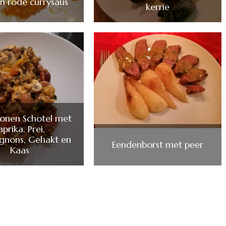
in rode currysaus
kerrie
Bonen Schotel met
aprika, Prei,
gnons, Gehakt en
Eendenborst met peer
Kaas