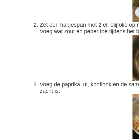
Zet een hapjespan met 2 el. olijfolie op midden hoog vuur en bak de drumsticks rondom aan.
Voeg wat zout en peper toe tijdens het 
Voeg de paprika, ui, knoflook en de sambal toe. En bak deze tot de ui glazig en de paprika
zacht is.