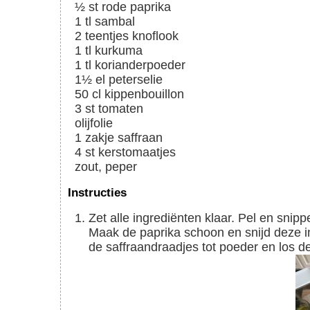
½
st
rode paprika
1
tl
sambal
2
teentjes
knoflook
1
tl
kurkuma
1
tl
korianderpoeder
1½
el
peterselie
50
cl
kippenbouillon
3
st
tomaten
olijfolie
1
zakje
saffraan
4
st
kerstomaatjes
zout, peper
Instructies
Zet alle ingrediënten klaar. Pel en snipper de ui en knoflook. Snijd de tomaten in blokjes.
Maak de paprika schoon en snijd deze in 
de saffraandraadjes tot poeder en los d