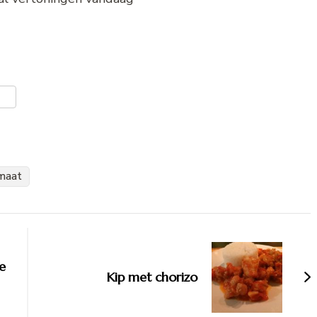
er
len
maat
e
Kip met chorizo