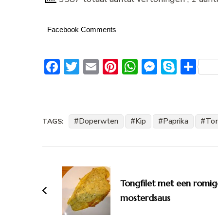
Facebook Comments
Facebook
Twitter
Email
Pinterest
WhatsApp
Messeng
Skype
De
Doperwten
Kip
Paprika
To
TAGS:
Bericht
navigatie
Tongfilet met een romig
mosterdsaus