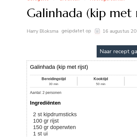
Galinhada (kip met r
geüpdatet op
Harry Bloksma
16 augustus 2
Naar recept g
Galinhada (kip met rijst)
Bereidingstijd
Kooktijd
30
min
50
min
Aantal
:
2
personen
Ingrediënten
2
st
kipdrumsticks
100
gr
rijst
150
gr
doperwten
1
st
ui