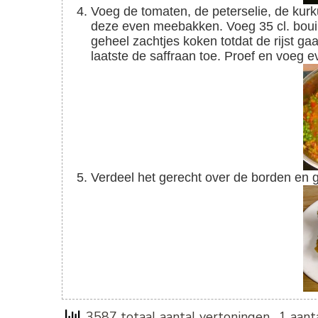
Voeg de tomaten, de peterselie, de kurkuma en korianderpoeder toe. Voeg de rijst toe en laat
deze even meebakken. Voeg 35 cl. bouil
geheel zachtjes koken totdat de rijst gaa
laatste de saffraan toe. Proef en voeg e
Verdeel het gerecht over de borden en 
3587 totaal aantal vertoningen
, 1 aan