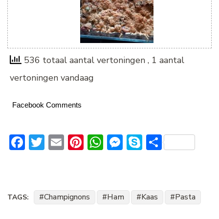
536 totaal aantal vertoningen
, 1 aantal
vertoningen vandaag
Facebook Comments
Facebook
Twitter
Email
Pinterest
WhatsApp
Messenger
Skype
Delen
Champignons
Ham
Kaas
Pasta
TAGS: