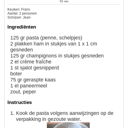
50
min
Keuken:
Frans
Aantal
:
2
personen
Schrijver
:
Jean
Ingrediënten
125
gr
pasta (penne, schelpjes)
2
plakken
ham in stukjes van 1 x 1 cm
gesneden
125
gr
champignons in stukjes gesneden
2
el
crème fraîche
1
st
sjalot gesnipperd
boter
75
gr
geraspte kaas
1
el
paneermeel
zout, peper
Instructies
Kook de pasta volgens aanwijzingen op de
verpakking in gezoute water.