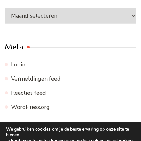
Archieven
Meta
Login
Vermeldingen feed
Reacties feed
WordPress.org
We gebruiken cookies om je de beste ervaring op onze site te
bieden.
© Copyright 2026
WWW.FIJNE-RECEPTEN.NL
. Alle
Je kunt meer te weten komen over welke cookies we gebruiken