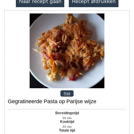
Naar recept gaan
Recept afdrukken
Print
Gegratineerde Pasta op Parijse wijze
Bereidingstijd
30
min
Kooktijd
20
min
Totale tijd