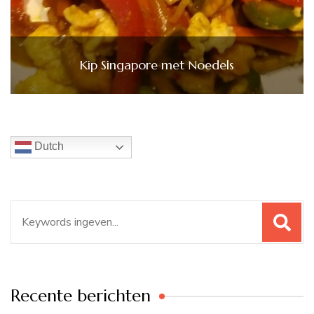
Kip Singapore met Noedels
Dutch
Zoeken
naar:
Recente berichten