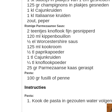
125
gr
champignons in plakjes gesneden
1
kl
Cajunkruiden
1
kl
Italiaanse kruiden
zout, peper
Romige Parmezaanse Saus:
2
teentjes
knoflook fijn gesnipperd
120
ml
kippenbouillon
½
el
Worcestershire saus
125
ml
kookroom
½
tl
paprikapoeder
1
tl
Cajunkruiden
¼
tl
knoflookpoeder
25
gr
Parmezaanse kaas geraspt
Pasta:
100
gr
fusilli of penne
Instructies
Pasta:
Kook de pasta in gezouten water volge