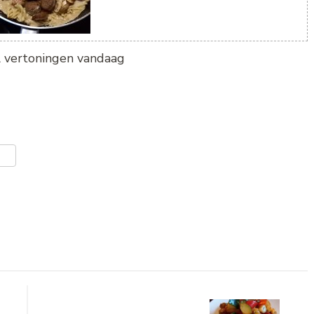
al vertoningen vandaag
er
len