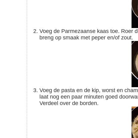
Voeg de Parmezaanse kaas toe. Roer door de saus en laat 2-3 minuten indikken. Proef en
breng op smaak met peper en/of zout.
Voeg de pasta en de kip, worst en champignons toe aan de pan. Doe de deksel op de pan en
laat nog een paar minuten goed doorw
Verdeel over de borden.