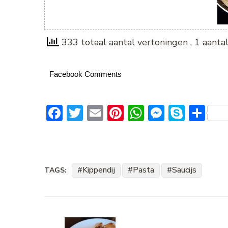
333 totaal aantal vertoningen
, 1 aant
Facebook Comments
Facebook
Twitter
Email
Pinterest
WhatsApp
Messeng
Skype
De
Kippendij
Pasta
Saucijs
TAGS:
Bericht
navigatie