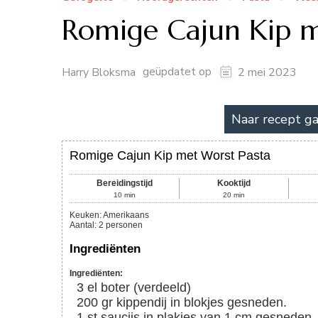
Romige Cajun Kip m
geüpdatet op
Harry Bloksma
2 mei 2023
Naar recept g
Romige Cajun Kip met Worst Pasta
Bereidingstijd
Kooktijd
10
min
20
min
Keuken:
Amerikaans
Aantal
:
2
personen
Ingrediënten
Ingrediënten:
3
el
boter (verdeeld)
200
gr
kippendij in blokjes gesneden.
1
st
saucijs in plakjes van 1 cm gesneden