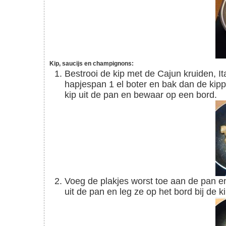
Kip, saucijs en champignons:
Bestrooi de kip met de Cajun kruiden, Italiaanse kruiden en zout en peper. Verhit in een
hapjespan 1 el boter en bak dan de kipp
kip uit de pan en bewaar op een bord.
Voeg de plakjes worst toe aan de pan en bak tot deze mooi bruin zijn aan beide kanten. Haal
uit de pan en leg ze op het bord bij de ki