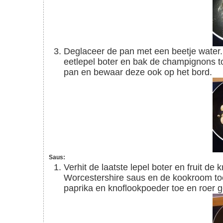
Deglaceer de pan met een beetje water. Zodra het water verdampt is verhit dan d e 2e
eetlepel boter en bak de champignons to
pan en bewaar deze ook op het bord.
Saus:
Verhit de laatste lepel boter en fruit de knoflook aan voor 1 minuut. Voeg de bouillon,
Worcestershire saus en de kookroom to
paprika en knoflookpoeder toe en roer 