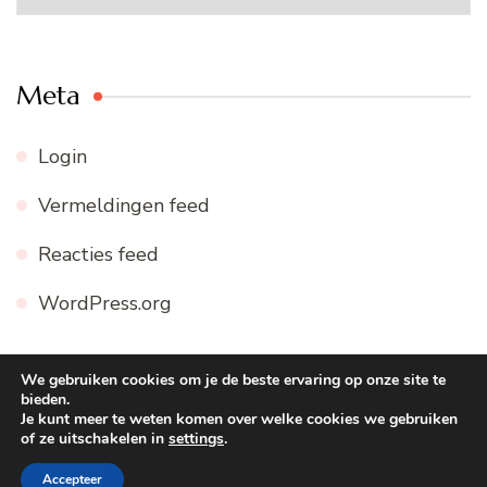
Meta
Login
Vermeldingen feed
Reacties feed
WordPress.org
We gebruiken cookies om je de beste ervaring op onze site te
bieden.
© Copyright 2026
WWW.FIJNE-RECEPTEN.NL
. Alle
Je kunt meer te weten komen over welke cookies we gebruiken
of ze uitschakelen in
settings
.
rechten voorbehouden.
Blossom Recipe | Ontwikkeld door
Blossom Themes
. Mogelijk gemaakt door
WordPress
.
Accepteer