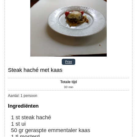
Print
Steak haché met kaas
Totale tijd
30
min
Aantal
:
1
persoon
Ingrediënten
1
st
steak haché
1
st
ui
50
gr
geraspte emmentaler kaas
1
tl
mosterd