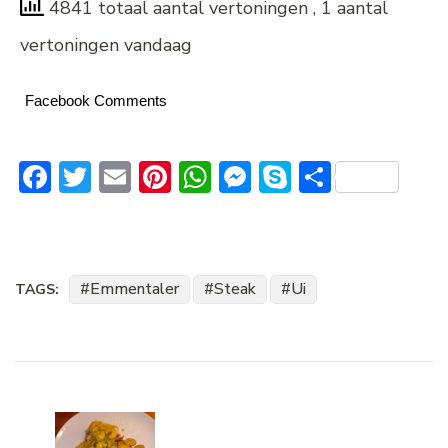
4841 totaal aantal vertoningen
, 1 aantal
vertoningen vandaag
Facebook Comments
Facebook
Twitter
Email
Pinterest
WhatsApp
Messenger
Skype
Delen
Emmentaler
Steak
Ui
TAGS:
Bericht
navigatie