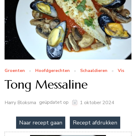
Groenten
Hoofdgerechten
Schaaldieren
Vis
Tong Messaline
geüpdatet op
Harry Bloksma
1 oktober 2024
Naar recept gaan
Recept afdrukken