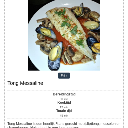
Print
Tong Messaline
Bereidingstijd
30
min
Kooktijd
15
min
Totale tijd
45
min
Tong Messaline is een heerlijk Frans gerecht met (slip)tong, mosselen en
champignons. Het geheel in een tomatensaus.