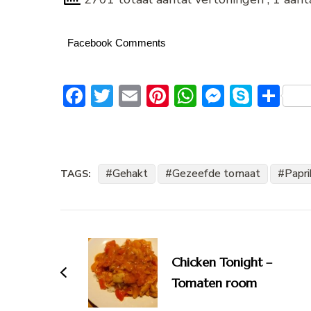
Facebook Comments
Facebook
Twitter
Email
Pinterest
WhatsApp
Messeng
Skype
De
Gehakt
Gezeefde tomaat
Papri
TAGS:
Bericht
navigatie
Chicken Tonight –
Tomaten room