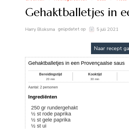
Gehaktballetjes in e
geüpdatet op
Harry Bloksma
5 juli 2021
Naar recept g
Gehaktballetjes in een Provençaalse saus
Bereidingstijd
Kooktijd
20
min
30
min
Aantal
:
2
personen
Ingrediënten
250
gr
rundergehakt
½
st
rode paprika
½
st
gele paprika
½
st
ui