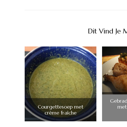
Dit Vind Je 
Gebrad
Courgettesoep met
met
crème fraîche