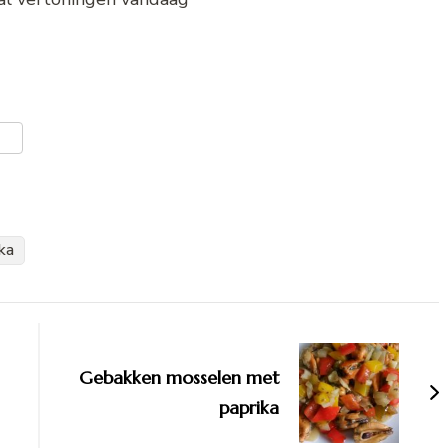
er
len
ka
Gebakken mosselen met
paprika