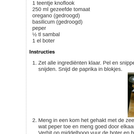
1
teentje
knoflook
250
ml
gezeefde tomaat
oregano (gedroogd)
basilicum (gedroogd)
peper
½
tl
sambal
1
el
boter
Instructies
Zet alle ingrediënten klaar. Pel en snipper de ui en knoflook. De helft van de uien heel fijn
snijden. Snijd de paprika in blokjes.
Meng in een kom het gehakt met de zeer fijn gesneden ui en knoflook. Voeg de kruiden en
wat peper toe en meng goed door elkaar.
Verhit op middelhoog vuur de boter en br