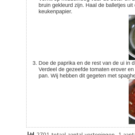
bruin gekleurd zijn. Haal de balletjes 
keukenpapier.
Doe de paprika en de rest van de ui in de pan, samen met de gehaktballetjes en de sambal.
Verdeel de gezeefde tomaten erover en 
pan. Wij hebben dit gegeten met spaghet
2701 totaal aantal vertoningen
, 1 aan