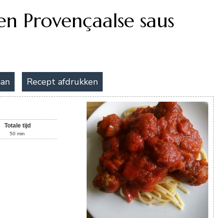
en Provençaalse saus
aan
Recept afdrukken
Totale tijd
50
min