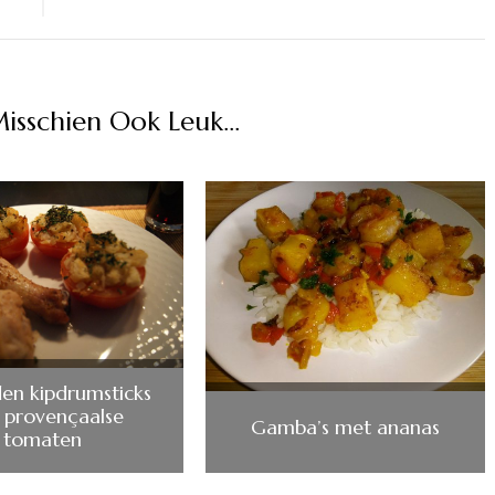
Misschien Ook Leuk...
en kipdrumsticks
 provençaalse
Gamba’s met ananas
tomaten