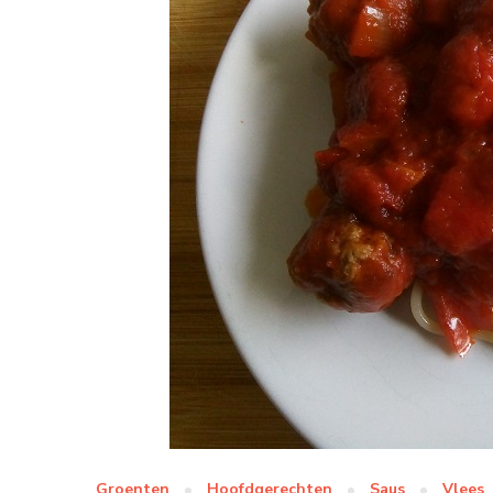
Groenten
Hoofdgerechten
Saus
Vlees