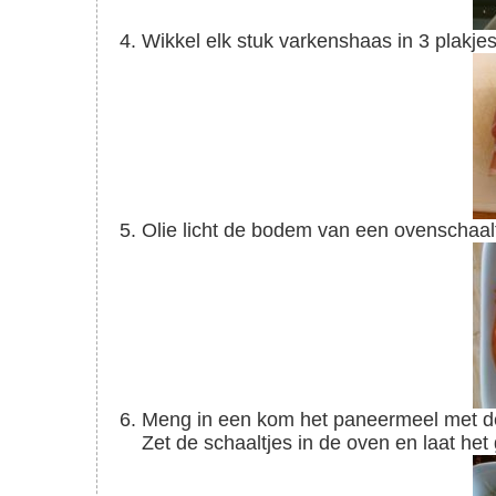
Wikkel elk stuk varkenshaas in 3 plakje
Olie licht de bodem van een ovenschaal
Meng in een kom het paneermeel met de pecorino. Strooi dit over de varkenshaas met saus.
Zet de schaaltjes in de oven en laat he