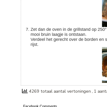
Zet dan de oven in de grillstand op 250° en laat nog een minuut of 5 à 7 gratineren tot er een
mooi bruin laagje is ontstaan.
Verdeel het gerecht over de borden en serveer er rijst of een pasta bij. Ik koos dit keer voor
rijst.
4269 totaal aantal vertoningen
, 1 aan
Facebook Comments