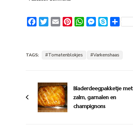
Facebook
Twitter
Email
Pinterest
WhatsApp
Messeng
Skype
De
Tomatenblokjes
Varkenshaas
TAGS:
Bericht
navigatie
Bladerdeegpakketje met
zalm, garnalen en
champignons