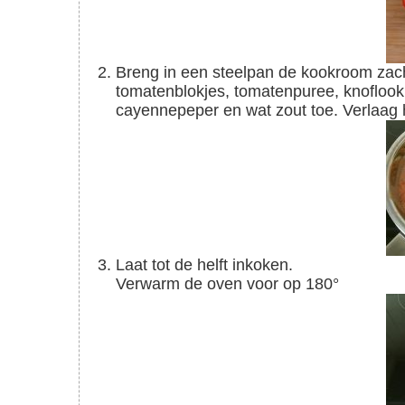
Breng in een steelpan de kookroom zachtjes roerend aan de kook aan de kook. Voeg de
tomatenblokjes, tomatenpuree, knoflook, 
cayennepeper en wat zout toe. Verlaag h
Laat tot de helft inkoken.
Verwarm de oven voor op 180°