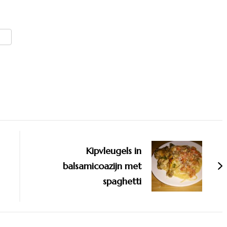
er
len
Kipvleugels in
balsamicoazijn met
spaghetti