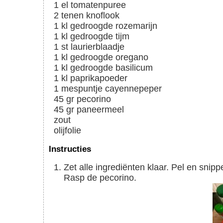
1
el
tomatenpuree
2
tenen
knoflook
1
kl
gedroogde rozemarijn
1
kl
gedroogde tijm
1
st
laurierblaadje
1
kl
gedroogde oregano
1
kl
gedroogde basilicum
1
kl
paprikapoeder
1
mespuntje
cayennepeper
45
gr
pecorino
45
gr
paneermeel
zout
olijfolie
Instructies
Zet alle ingrediënten klaar. Pel en snipper de knoflook. Snijd de varkenshaas in 2 stukken.
Rasp de pecorino.