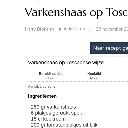
Varkenshaas op Tosc
geüpdatet op
Harry Bloksma
28 november 2
Naar recept g
Varkenshaas op Toscaanse wijze
Bereidingstijd
Kooktijd
45
min
30
min
Aantal
:
2
personen
Ingrediënten
250
gr
varkenshaas
6
plakjes
gerookt spek
15
cl
kookroom
200
gr
tomatenblokjes uit blik