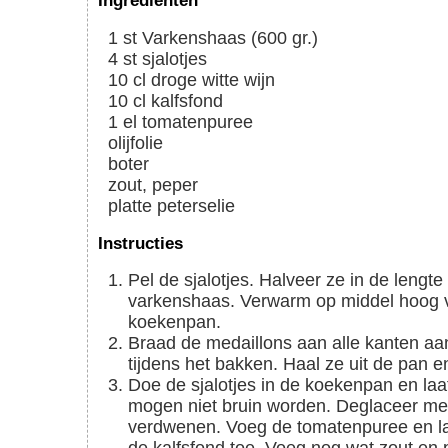
Ingrediënten
1
st
Varkenshaas (600 gr.)
4
st
sjalotjes
10
cl
droge witte wijn
10
cl
kalfsfond
1
el
tomatenpuree
olijfolie
boter
zout, peper
platte peterselie
Instructies
Pel de sjalotjes. Halveer ze in de lengte
varkenshaas. Verwarm op middel hoog vuu
koekenpan.
Braad de medaillons aan alle kanten aan en strooi wat zout en peper over de medaillons
tijdens het bakken. Haal ze uit de pan 
Doe de sjalotjes in de koekenpan en laat deze zacht worden. Verlaag zonodig het vuur. Ze
mogen niet bruin worden. Deglaceer met d
verdwenen. Voeg de tomatenpuree en l