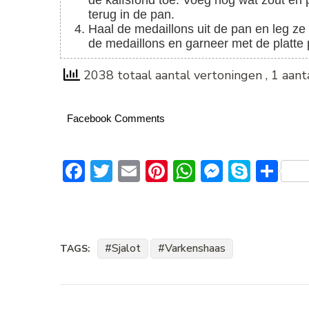
de kalfsfond toe. Voeg nog wat zout en
terug in de pan.
Haal de medaillons uit de pan en leg ze op een serveerschaal. Verdeel de sjalottensaus over
de medaillons en garneer met de platte p
2038 totaal aantal vertoningen
, 1 aan
Facebook Comments
Facebook
Twitter
Email
Pinterest
WhatsApp
Messeng
Skype
De
Sjalot
Varkenshaas
TAGS:
Bericht