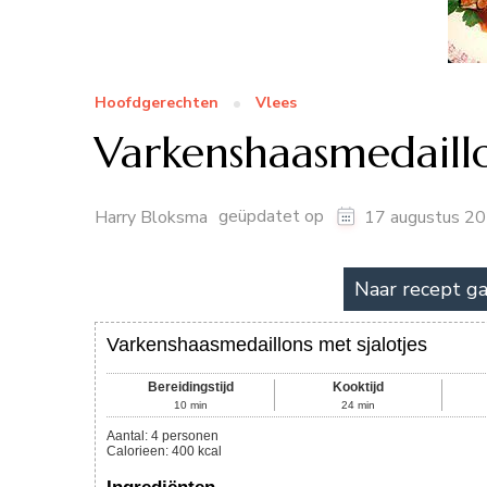
Hoofdgerechten
Vlees
Varkenshaasmedaillo
geüpdatet op
Harry Bloksma
17 augustus 2
Naar recept g
Varkenshaasmedaillons met sjalotjes
Bereidingstijd
Kooktijd
10
min
24
min
Aantal
:
4
personen
Calorieen
:
400
kcal