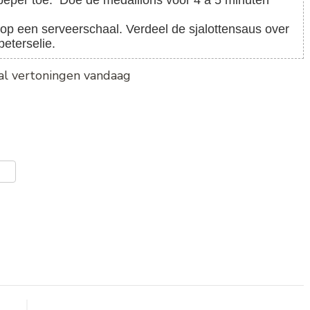
 peper toe. Doe de medaillons voor 4 à 5 minuten
eterselie.
tal vertoningen vandaag
er
len