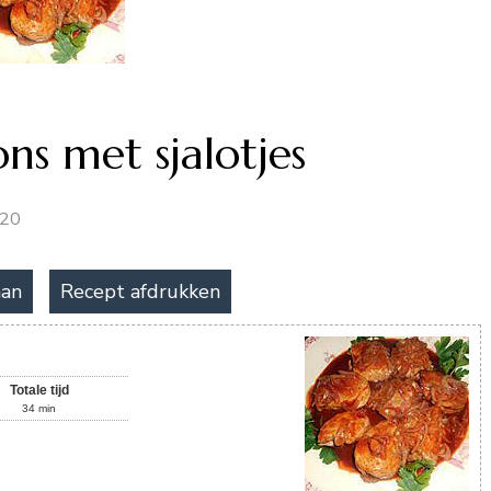
ns met sjalotjes
020
aan
Recept afdrukken
Totale tijd
34
min