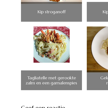
Kip stroganoff
Kip
Tagliatelle met gerookte
Gek
zalm en een garnalenspies
Geef een reactie