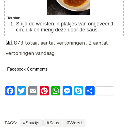
Tot slot:
Snijd de worsten in plakjes van ongeveer 1
cm. dik en meng deze door de saus.
873 totaal aantal vertoningen
, 2 aantal
vertoningen vandaag
Facebook Comments
Facebook
Twitter
Email
Pinterest
WhatsApp
Messenger
Skype
Delen
Saucijs
Saus
Worst
TAGS: