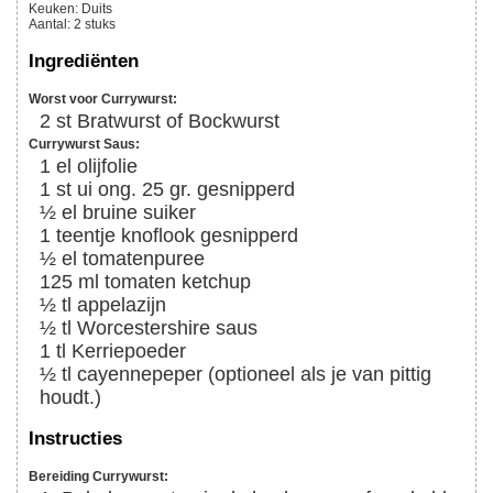
Keuken:
Duits
Aantal
:
2
stuks
Ingrediënten
Worst voor Currywurst:
2
st
Bratwurst of Bockwurst
Currywurst Saus:
1
el
olijfolie
1
st
ui ong. 25 gr. gesnipperd
½
el
bruine suiker
1
teentje
knoflook gesnipperd
½
el
tomatenpuree
125
ml
tomaten ketchup
½
tl
appelazijn
½
tl
Worcestershire saus
1
tl
Kerriepoeder
½
tl
cayennepeper (optioneel als je van pittig
houdt.)
Instructies
Bereiding Currywurst: