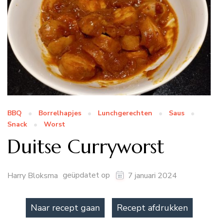
BBQ
Borrelhapjes
Lunchgerechten
Saus
Snack
Worst
Duitse Curryworst
geüpdatet op
Harry Bloksma
7 januari 2024
Naar recept gaan
Recept afdrukken