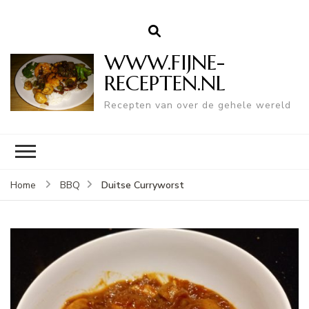
WWW.FIJNE-
RECEPTEN.NL
Recepten van over de gehele wereld
Duitse Curryworst
Home
BBQ