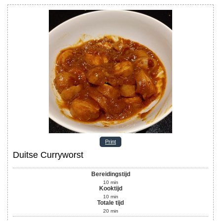
Print
Duitse Curryworst
Bereidingstijd
10
min
Kooktijd
10
min
Totale tijd
20
min