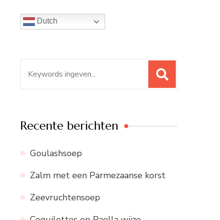
Dutch
Zoeken
naar:
Recente berichten
Goulashsoep
Zalm met een Parmezaanse korst
Zeevruchtensoep
Coquilettes op Paella wijze