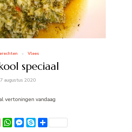
erechten
Vlees
ool speciaal
7 augustus 2020
tal vertoningen vandaag
k
er
ail
Pinterest
WhatsApp
Messenger
Skype
Delen