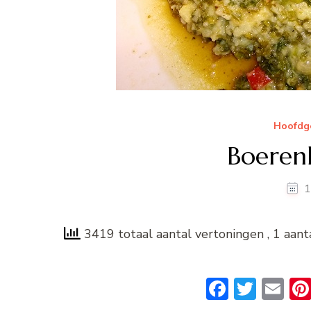
Hoofdg
Boerenk
1
3419 totaal aantal vertoningen
, 1 aan
Faceboo
Twitt
Em