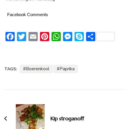
Facebook Comments
Facebook
Twitter
Email
Pinterest
WhatsApp
Messenger
Skype
Delen
Boerenkool
Paprika
TAGS:
Bericht
navigatie
Kip stroganoff