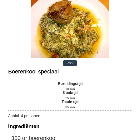
Print
Boerenkool speciaal
Bereidingstijd
10
min
Kooktijd
25
min
Totale tijd
35
min
Aantal
:
4
personen
Ingrediënten
300
gr
boerenkool