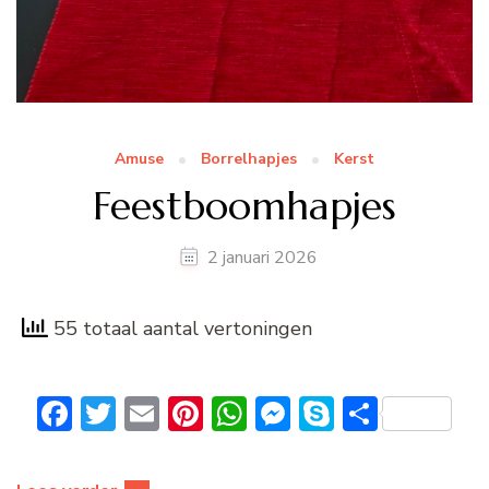
Amuse
Borrelhapjes
Kerst
Feestboomhapjes
2 januari 2026
55 totaal aantal vertoningen
Facebook
Twitter
Email
Pinterest
WhatsApp
Messenger
Skype
Delen