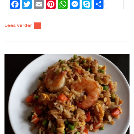
Facebook
Twitter
Email
Pinterest
WhatsApp
Messenger
Skype
Delen
Lees verder