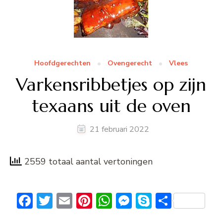
Hoofdgerechten
Ovengerecht
Vlees
Varkensribbetjes op zijn
texaans uit de oven
21 februari 2022
2559 totaal aantal vertoningen
Facebook
Twitter
Email
Pinterest
WhatsApp
Messenger
Skype
Delen