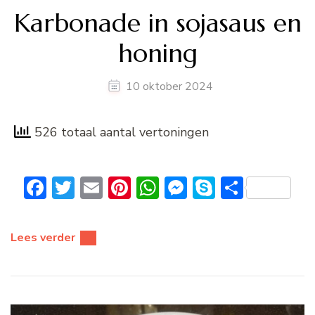
Karbonade in sojasaus en
honing
10 oktober 2024
526 totaal aantal vertoningen
Facebook
Twitter
Email
Pinterest
WhatsApp
Messenger
Skype
Delen
Lees verder