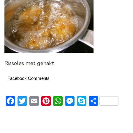
Rissoles met gehakt
Facebook Comments
Facebook
Twitter
Email
Pinterest
WhatsApp
Messenger
Skype
Delen