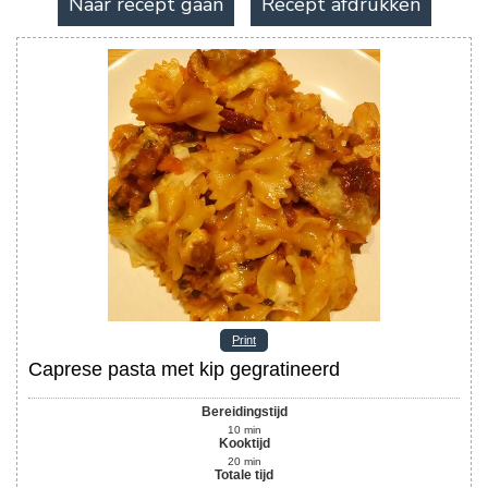
Naar recept gaan
Recept afdrukken
Print
Caprese pasta met kip gegratineerd
Bereidingstijd
10
min
Kooktijd
20
min
Totale tijd