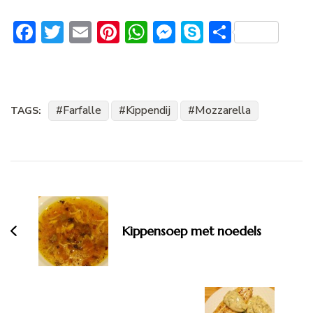
Facebook
Twitter
Email
Pinterest
WhatsApp
Messenger
Skype
Delen
Farfalle
Kippendij
Mozzarella
TAGS:
Bericht
navigatie
Kippensoep met noedels