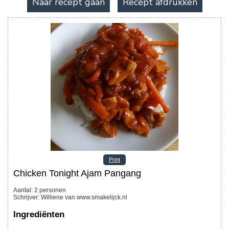
Naar recept gaan
Recept afdrukken
Print
Chicken Tonight Ajam Pangang
Aantal
:
2
personen
Schrijver
:
Williene van www.smakelijck.nl
Ingrediënten