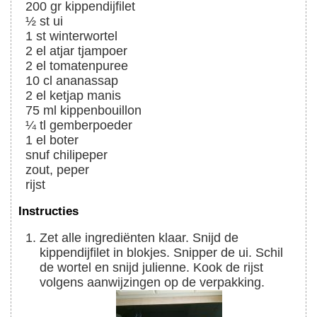
200
gr
kippendijfilet
½
st
ui
1
st
winterwortel
2
el
atjar tjampoer
2
el
tomatenpuree
10
cl
ananassap
2
el
ketjap manis
75
ml
kippenbouillon
¼
tl
gemberpoeder
1
el
boter
snuf
chilipeper
zout, peper
rijst
Instructies
Zet alle ingrediënten klaar. Snijd de
kippendijfilet in blokjes. Snipper de ui. Schil
de wortel en snijd julienne. Kook de rijst
volgens aanwijzingen op de verpakking.