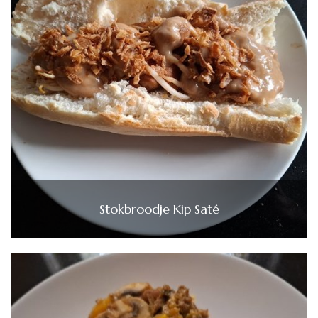
Stokbroodje Kip Saté