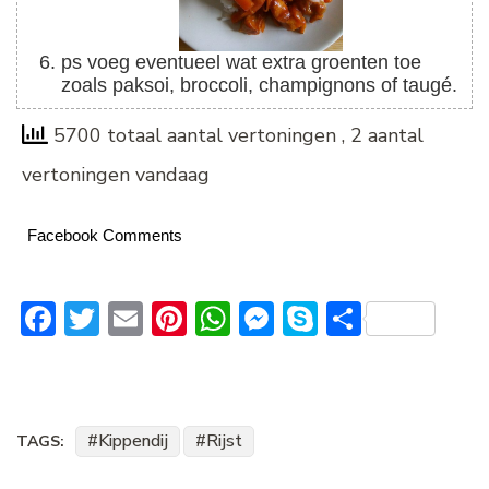
ps voeg eventueel wat extra groenten toe
zoals paksoi, broccoli, champignons of taugé.
5700 totaal aantal vertoningen
, 2 aantal
vertoningen vandaag
Facebook Comments
Facebook
Twitter
Email
Pinterest
WhatsApp
Messenger
Skype
Delen
Kippendij
Rijst
TAGS: