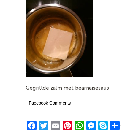
Gegrillde zalm met bearnaisesaus
Facebook Comments
Facebook
Twitter
Email
Pinterest
WhatsApp
Messeng
Skype
De