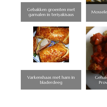
Gebakken groenten met
Mossele
garnalen in teriyakisaus
Varkenshaas met ham in
Gehakt
bladerdeeg
Pro