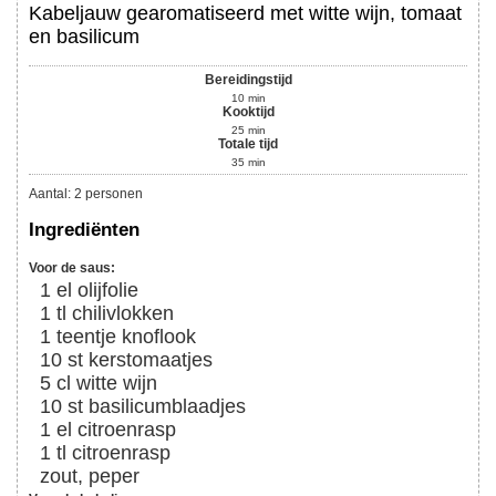
Kabeljauw gearomatiseerd met witte wijn, tomaat
en basilicum
Bereidingstijd
10
min
Kooktijd
25
min
Totale tijd
35
min
Aantal
:
2
personen
Ingrediënten
Voor de saus:
1
el
olijfolie
1
tl
chilivlokken
1
teentje
knoflook
10
st
kerstomaatjes
5
cl
witte wijn
10
st
basilicumblaadjes
1
el
citroenrasp
1
tl
citroenrasp
zout, peper