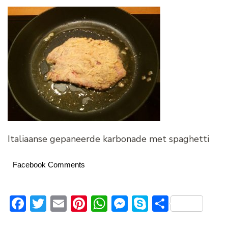
Italiaanse gepaneerde karbonade met spaghetti
Facebook Comments
Facebook
Twitter
Email
Pinterest
WhatsApp
Messenger
Skype
Delen