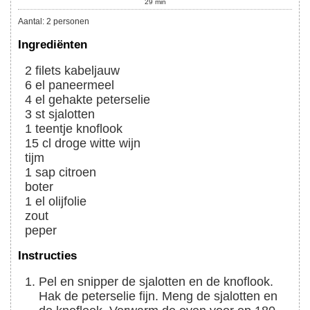
29
min
Aantal
:
2
personen
Ingrediënten
2
filets
kabeljauw
6
el
paneermeel
4
el
gehakte peterselie
3
st
sjalotten
1
teentje
knoflook
15
cl
droge witte wijn
tijm
1
sap
citroen
boter
1
el
olijfolie
zout
peper
Instructies
Pel en snipper de sjalotten en de knoflook.
Hak de peterselie fijn. Meng de sjalotten en