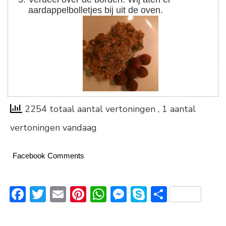
aardappelbolletjes bij uit de oven.
2254 totaal aantal vertoningen
, 1 aantal
vertoningen vandaag
Facebook Comments
Facebook
Twitter
Email
Pinterest
WhatsApp
Messenger
Skype
Delen