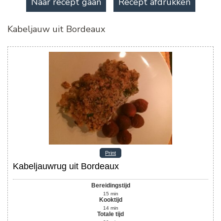
Naar recept gaan
Recept afdrukken
Kabeljauw uit Bordeaux
Print
Kabeljauwrug uit Bordeaux
Bereidingstijd
15
min
Kooktijd
14
min
Totale tijd