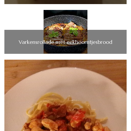
Varkensrollade met eekhoorntjesbrood