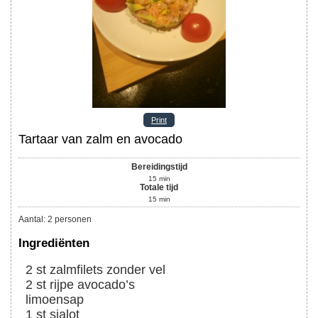
Print
Tartaar van zalm en avocado
Bereidingstijd
15
min
Totale tijd
15
min
Aantal
:
2
personen
Ingrediënten
2
st
zalmfilets zonder vel
2
st
rijpe avocado’s
limoensap
1
st
sjalot