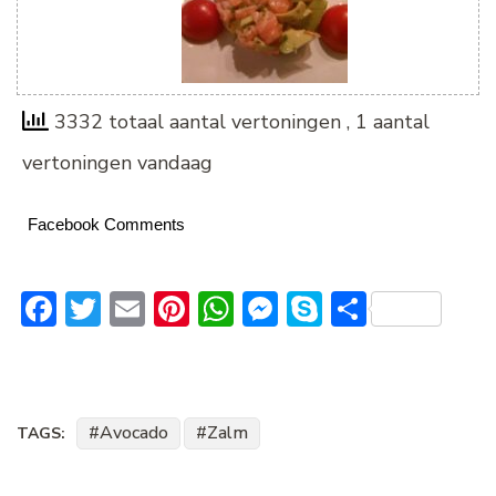
3332 totaal aantal vertoningen
, 1 aantal
vertoningen vandaag
Facebook Comments
Facebook
Twitter
Email
Pinterest
WhatsApp
Messenger
Skype
Delen
Avocado
Zalm
TAGS: