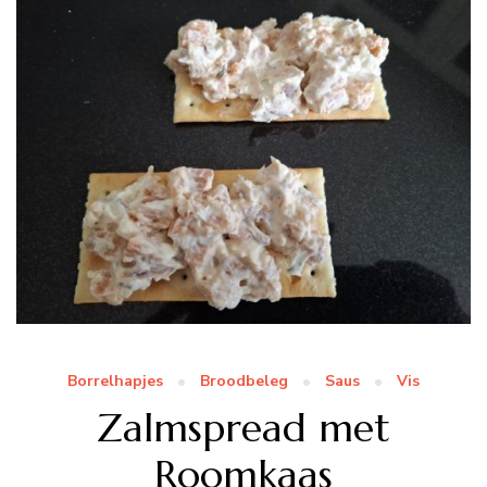
Borrelhapjes
Broodbeleg
Saus
Vis
Zalmspread met
Roomkaas