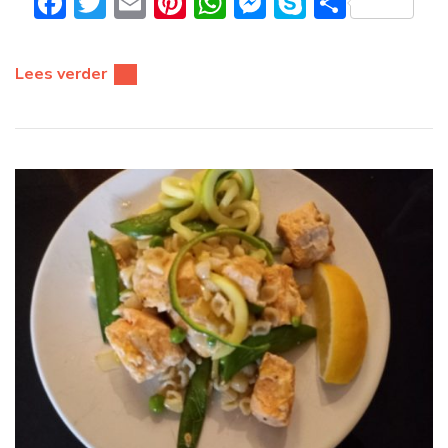
Facebook
Twitter
Email
Pinterest
WhatsApp
Messenger
Skype
Delen
Lees verder