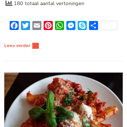
180 totaal aantal vertoningen
Facebook
Twitter
Email
Pinterest
WhatsApp
Messenger
Skype
Delen
Lees verder