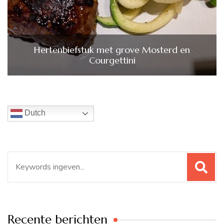
Hertenbiefstuk met grove Mosterd en
Courgettini
Dutch
Zoeken
naar:
Recente berichten