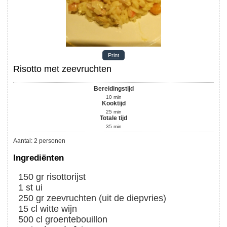
Print
Risotto met zeevruchten
Bereidingstijd
10
min
Kooktijd
25
min
Totale tijd
35
min
Aantal
:
2
personen
Ingrediënten
150
gr
risottorijst
1
st
ui
250
gr
zeevruchten (uit de diepvries)
15
cl
witte wijn
500
cl
groentebouillon