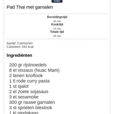
Print
Pad Thai met garnalen
Bereidingstijd
30
min
Kooktijd
15
min
Totale tijd
45
min
Aantal
:
2
personen
Calorieen
:
542
kcal
Ingrediënten
200
gr
rijstnoedels
8
el
vissaus (Nuac Mam)
2
tenen
knoflook
1
tl
rode curry pasta
1
st
sjalot
2
el
zoete sojasaus
3
el
sesamolie
300
gr
rauwe garnalen
3
st
sprieten bieslook
1
kl
pindakaas