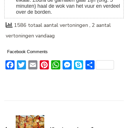
elkaar. Zodra de garnalen gaar zijn (ong. 5
minuten) haal de wok van het vuur en verdeel
over de borden.
1586 totaal aantal vertoningen
, 2 aantal
vertoningen vandaag
Facebook Comments
Facebook
Twitter
Email
Pinterest
WhatsApp
Messenger
Skype
Delen
Bericht
navigatie