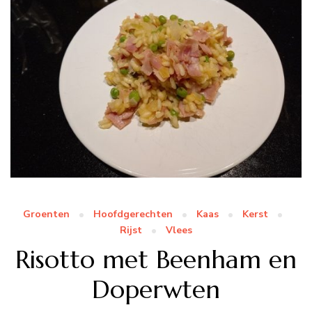
Groenten
Hoofdgerechten
Kaas
Kerst
Rijst
Vlees
Risotto met Beenham en
Doperwten