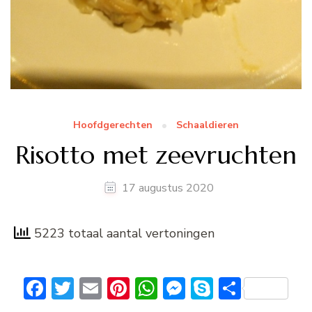
Hoofdgerechten
Schaaldieren
Risotto met zeevruchten
17 augustus 2020
5223 totaal aantal vertoningen
Facebook
Twitter
Email
Pinterest
WhatsApp
Messenger
Skype
Delen