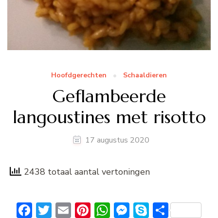
Hoofdgerechten
Schaaldieren
Geflambeerde
langoustines met risotto
17 augustus 2020
2438 totaal aantal vertoningen
Facebook
Twitter
Email
Pinterest
WhatsApp
Messenger
Skype
Delen