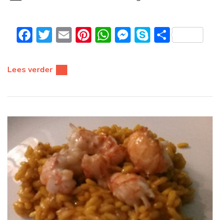
Facebook
Twitter
Email
Pinterest
WhatsApp
Messenger
Skype
Delen
Lees verder