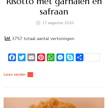
Risotto met garnalen en
safraan
17 augustus 2020
3757 totaal aantal vertoningen
Facebook
Twitter
Email
Pinterest
WhatsApp
Messenger
Skype
Delen
Lees verder