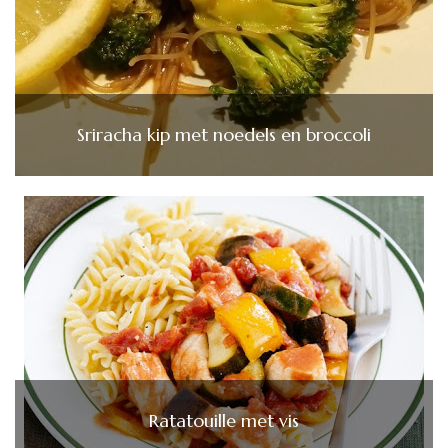
Sriracha kip met noedels en broccoli
Ratatouille met vis