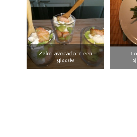
Zalm-avocado in een
L
glaasje
s