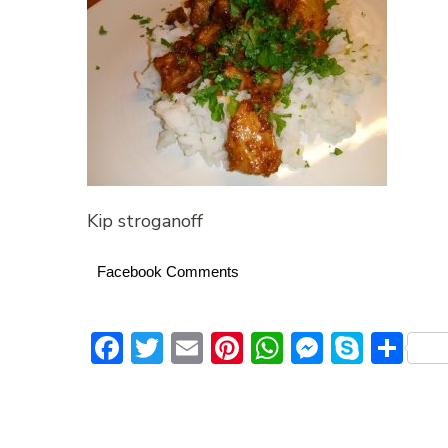
Kip stroganoff
Facebook Comments
Facebook
Twitter
Email
Pinterest
WhatsApp
Messeng
Skype
De