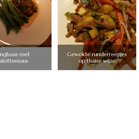
onghaas met
Gewokte runderreepjes
jalottensaus
op thaise wijze