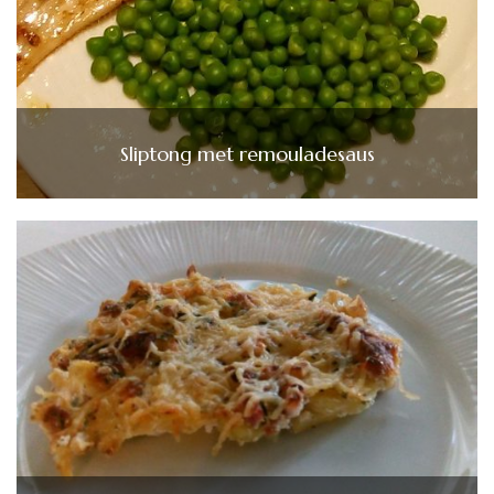
Sliptong met remouladesaus