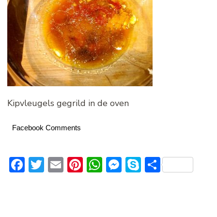
Kipvleugels gegrild in de oven
Facebook Comments
Facebook
Twitter
Email
Pinterest
WhatsApp
Messenger
Skype
Delen