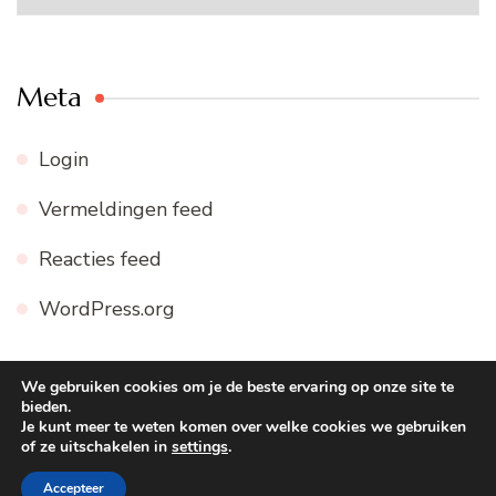
Meta
Login
Vermeldingen feed
Reacties feed
WordPress.org
We gebruiken cookies om je de beste ervaring op onze site te
bieden.
© Copyright 2026
WWW.FIJNE-RECEPTEN.NL
. Alle
Je kunt meer te weten komen over welke cookies we gebruiken
of ze uitschakelen in
settings
.
rechten voorbehouden.
Blossom Recipe | Ontwikkeld door
Blossom Themes
. Mogelijk gemaakt door
WordPress
.
Accepteer