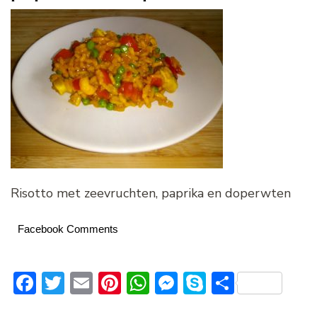
Risotto met zeevruchten, paprika en doperwten
Facebook Comments
Facebook
Twitter
Email
Pinterest
WhatsApp
Messenger
Skype
Delen