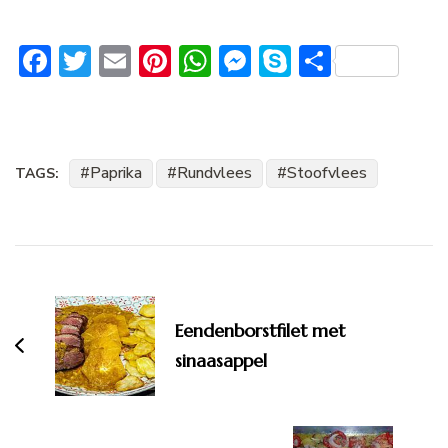
Facebook
Twitter
Email
Pinterest
WhatsApp
Messenger
Skype
Delen
Paprika
Rundvlees
Stoofvlees
TAGS:
Bericht
navigatie
Eendenborstfilet met
sinaasappel