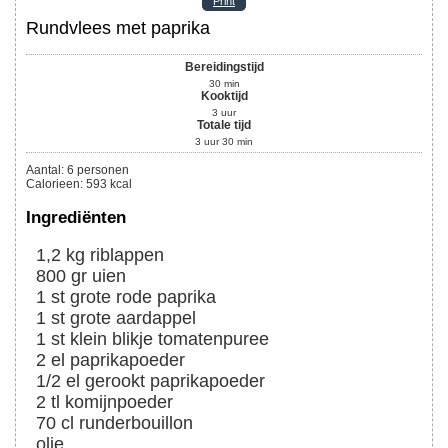
Print
Rundvlees met paprika
Bereidingstijd
30
min
Kooktijd
3
uur
Totale tijd
3
uur
30
min
Aantal
:
6
personen
Calorieen
:
593
kcal
Ingrediënten
1,2
kg
riblappen
800
gr
uien
1
st
grote rode paprika
1
st
grote aardappel
1
st
klein blikje tomatenpuree
2
el
paprikapoeder
1/2
el
gerookt paprikapoeder
2
tl
komijnpoeder
70
cl
runderbouillon
olie