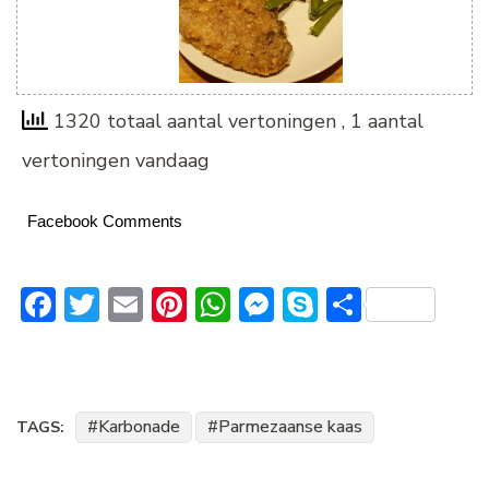
1320 totaal aantal vertoningen
, 1 aantal
vertoningen vandaag
Facebook Comments
Facebook
Twitter
Email
Pinterest
WhatsApp
Messenger
Skype
Delen
Karbonade
Parmezaanse kaas
TAGS: