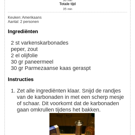
30
min
Totale tijd
35
min
Keuken:
Amerikaans
Aantal
:
2
personen
Ingrediënten
2
st
varkenskarbonades
peper, zout
2
el
olijfolie
30
gr
paneermeel
30
gr
Parmezaanse kaas geraspt
Instructies
Zet alle ingrediënten klaar. Snijd de randjes
van de karbonaden in met een scherp mesje
of schaar. Dit voorkomt dat de karbonaden
gaan omkrullen tijdens het bakken.