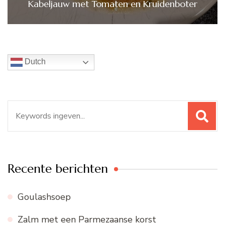
Kabeljauw met Tomaten en Kruidenboter
Dutch
Zoeken
naar:
Recente berichten
Goulashsoep
Zalm met een Parmezaanse korst