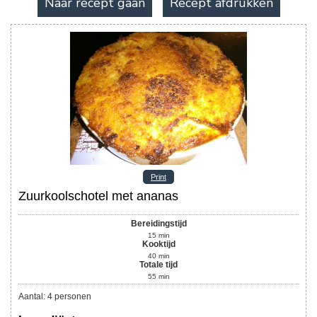
Naar recept gaan
Recept afdrukken
Print
Zuurkoolschotel met ananas
Bereidingstijd
15
min
Kooktijd
40
min
Totale tijd
55
min
Aantal
:
4
personen