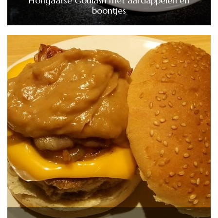
Hongaarse Goulash met aardappelen en
boontjes