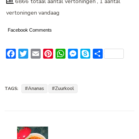
6866 totaal aantal vertoningen
, 1 aantal
vertoningen vandaag
Facebook Comments
Facebook
Twitter
Email
Pinterest
WhatsApp
Messenger
Skype
Delen
Ananas
Zuurkool
TAGS:
Bericht
navigatie