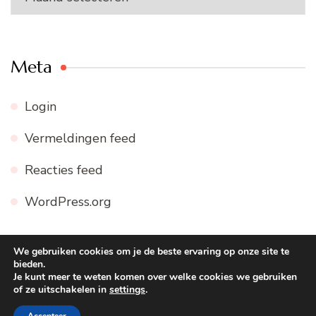
Meta
Login
Vermeldingen feed
Reacties feed
WordPress.org
We gebruiken cookies om je de beste ervaring op onze site te
bieden.
© Copyright 2026
WWW.FIJNE-RECEPTEN.NL
. Alle
Je kunt meer te weten komen over welke cookies we gebruiken
of ze uitschakelen in
settings
.
rechten voorbehouden.
Blossom Recipe | Ontwikkeld door
Blossom Themes
. Mogelijk gemaakt door
WordPress
.