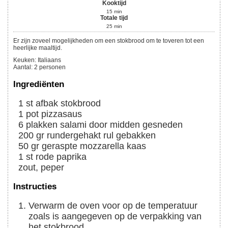
Kooktijd
15
min
Totale tijd
25
min
Er zijn zoveel mogelijkheden om een stokbrood om te toveren tot een
heerlijke maaltijd.
Keuken:
Italiaans
Aantal
:
2
personen
Ingrediënten
1
st
afbak stokbrood
1
pot
pizzasaus
6
plakken
salami door midden gesneden
200
gr
rundergehakt rul gebakken
50
gr
geraspte mozzarella kaas
1
st
rode paprika
zout, peper
Instructies
Verwarm de oven voor op de temperatuur
zoals is aangegeven op de verpakking van
het stokbrood.