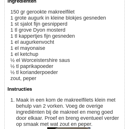
Ingrediënten
150
gr
gerookte makreelfilet
1
grote
augurk in kleine blokjes gesneden
1
st
sjalot fijn gesnipperd
1
tl
grove Dyon mosterd
1
tl
kappertjes fijn gesneden
1
el
augurkenvocht
1
el
mayonaise
1
el
ketchup
½
el
Worceistershire saus
½
tl
paprikapoeder
½
tl
korianderpoeder
zout, peper
Instructies
Maak in een kom de makreelfilets klein met
behulp van 2 vorken. Voeg de overige
ingrediënten bij de makreel en meng goed
door elkaar. Proef en breng eventueel verder
op smaak met wat zout en peper.