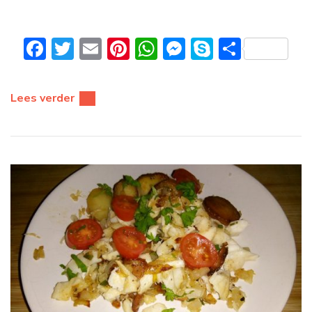
Facebook
Twitter
Email
Pinterest
WhatsApp
Messenger
Skype
Delen
Lees verder