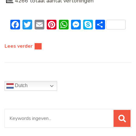
4266 totaal aantal vertoningen
Facebook
Twitter
Email
Pinterest
WhatsApp
Messenger
Skype
Delen
Lees verder
Dutch
Zoeken
naar: