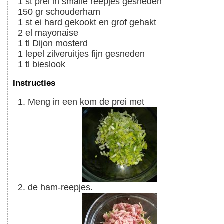
1
st
prei in smalle reepjes gesneden
150
gr
schouderham
1
st
ei hard gekookt en grof gehakt
2
el
mayonaise
1
tl
Dijon mosterd
1
lepel
zilveruitjes fijn gesneden
1
tl
bieslook
Instructies
Meng in een kom de prei met
de ham-reepjes.